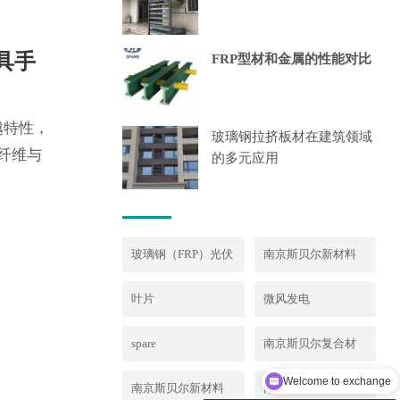
具手
FRP型材和金属的性能对比
越特性，
玻璃钢拉挤板材在建筑领域
纤维与
的多元应用
玻璃钢（FRP）光伏
南京斯贝尔新材料
支架
有限公司
叶片
微风发电
spare
南京斯贝尔复合材
料仪征
Welcome to exchange
南京斯贝尔新材料
南京斯贝尔复合材