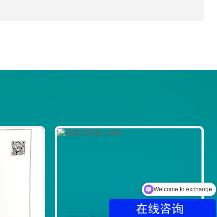
Welcome to exchange
Product Description