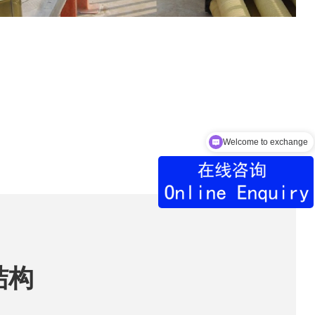
Product Description
结构